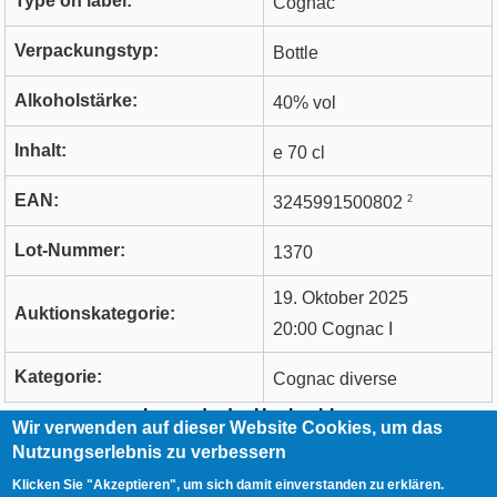
Type on label:
Cognac
Verpackungstyp:
Bottle
Alkoholstärke:
40% vol
Inhalt:
e 70 cl
EAN:
2
3245991500802
Lot-Nummer:
1370
19. Oktober 2025
Auktionskategorie:
20:00 Cognac I
Kategorie:
Cognac diverse
Legende der Hochzahlen
Wir verwenden auf dieser Website Cookies, um das
Nutzungserlebnis zu verbessern
RCA
Kontakt
Klicken Sie "Akzeptieren", um sich damit einverstanden zu erklären.