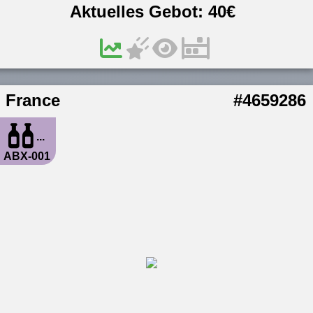
Aktuelles Gebot:
40
€
France
#4659286
...
ABX-001