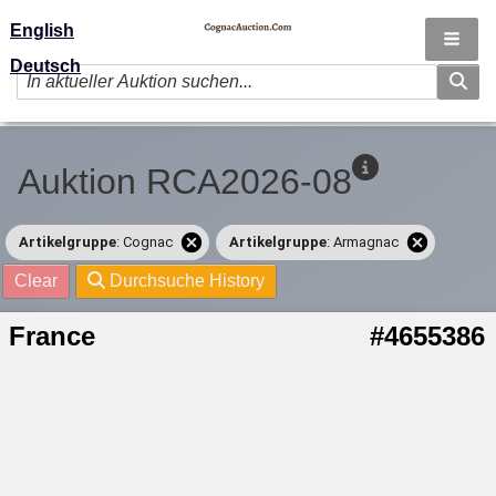
English
Deutsch
Auktion RCA2026-08
Artikelgruppe
: Cognac
Artikelgruppe
: Armagnac
Clear
Durchsuche History
France
#4655386