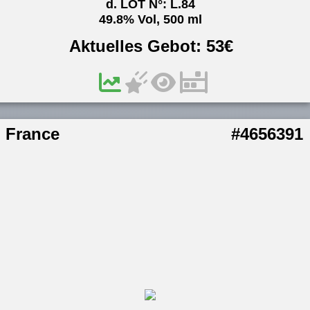
d. LOT N°: L.84
49.8% Vol, 500 ml
Aktuelles Gebot:
53
€
France
#4656391