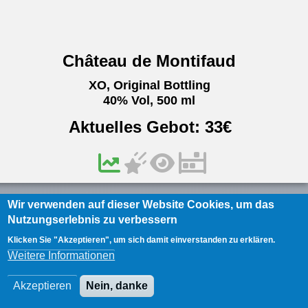
Château de Montifaud
XO, Original Bottling
40% Vol, 500 ml
Aktuelles Gebot:
33
€
Wir verwenden auf dieser Website Cookies, um das
France
#4659253
Nutzungserlebnis zu verbessern
Klicken Sie "Akzeptieren", um sich damit einverstanden zu erklären.
Weitere Informationen
Akzeptieren
Nein, danke
/
7