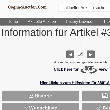
Home
Aktuelle Auktion
History Browser
Tic
Information für Artikel 
1/5
◀
▶
(klicken für vollständige Galerieansicht)
Click here for
view
Hier klicken zum Hilfsvideo für 360°-
Historie
Wunschliste
Beo