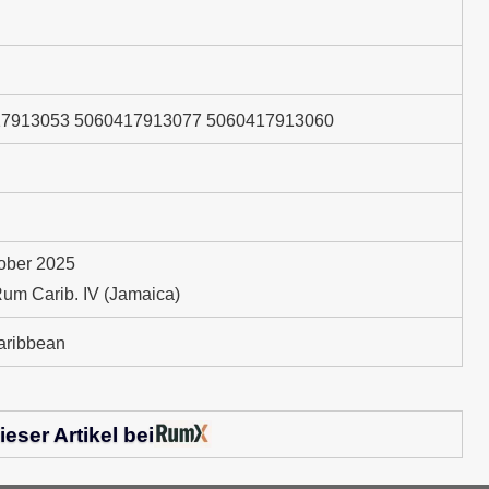
7913053 5060417913077 5060417913060
tober 2025
um Carib. IV (Jamaica)
ribbean
ieser Artikel bei