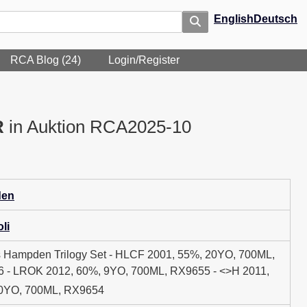
English
Deutsch
RCA Blog (24)
Login/Register
R
in Auktion RCA2025-10
en
li
 Hampden Trilogy Set - HLCF 2001, 55%, 20YO, 700ML,
 - LROK 2012, 60%, 9YO, 700ML, RX9655 - <>H 2011,
0YO, 700ML, RX9654