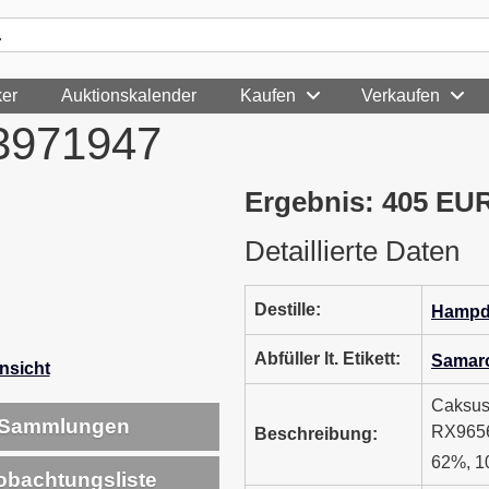
ker
Auktionskalender
Kaufen
Verkaufen
#3971947
Ergebnis: 405 EU
Detaillierte Daten
Destille:
Hampd
Abfüller lt. Etikett:
Samaro
Ansicht
Caksus
Sammlungen
RX9656
Beschreibung:
62%, 1
bachtungsliste