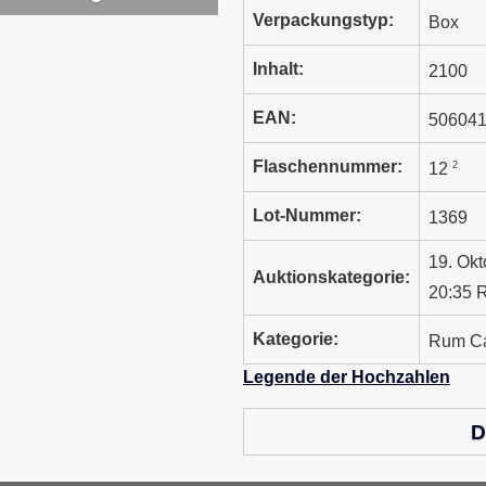
Verpackungstyp:
Box
Inhalt:
2100
EAN:
506041
Flaschennummer:
2
12
Lot-Nummer:
1369
19. Ok
Auktionskategorie:
20:35 R
Kategorie:
Rum Ca
Legende der Hochzahlen
D