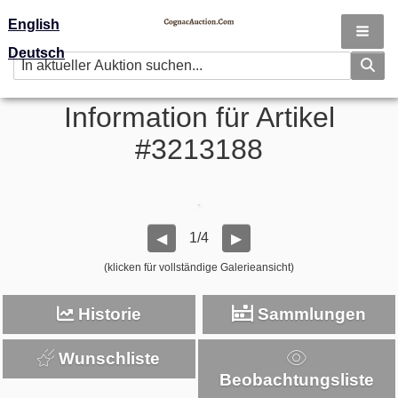
English
Deutsch
Information für Artikel
#3213188
1/4
◀
▶
(klicken für vollständige Galerieansicht)
Historie
Sammlungen
Wunschliste
Beobachtungsliste