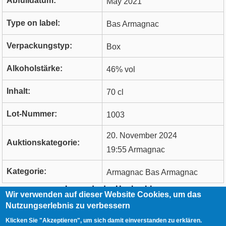
Abfülldatum:
May 2021
Type on label:
Bas Armagnac
Verpackungstyp:
Box
Alkoholstärke:
46% vol
Inhalt:
70 cl
Lot-Nummer:
1003
20. November 2024
Auktionskategorie:
19:55 Armagnac
Kategorie:
Armagnac Bas Armagnac
Legende der Hochzahlen
Wir verwenden auf dieser Website Cookies, um das
Nutzungserlebnis zu verbessern
RCA
Kontakt
Klicken Sie "Akzeptieren", um sich damit einverstanden zu erklären.