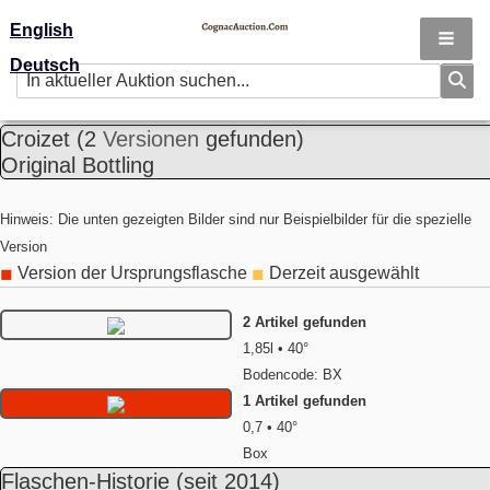
English
Deutsch
Croizet
(2
Versionen
gefunden)
Original Bottling
Hinweis: Die unten gezeigten Bilder sind nur Beispielbilder für die spezielle
Version
Version der Ursprungsflasche
Derzeit ausgewählt
◼
◼
2 Artikel gefunden
1,85l • 40°
Bodencode: BX
1 Artikel gefunden
0,7 • 40°
Box
Flaschen-Historie
(seit 2014)