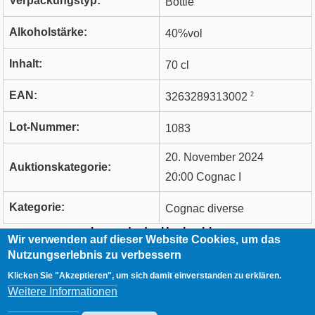
Verpackungstyp:
Bottle
Alkoholstärke:
40%vol
Inhalt:
70 cl
EAN:
2
3263289313002
Lot-Nummer:
1083
20. November 2024
Auktionskategorie:
20:00 Cognac I
Kategorie:
Cognac diverse
Legende der Hochzahlen
Wir verwenden auf dieser Website Cookies, um das
Nutzungserlebnis zu verbessern
RCA
Kontakt
Klicken Sie "Akzeptieren", um sich damit einverstanden zu erklären.
Footer
Impressum
Weitere Informationen
Datenschutzerklärung